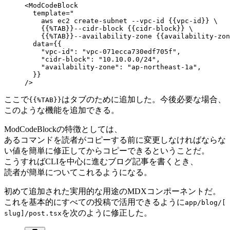
<ModCodeBlock
  template="
    aws ec2 create-subnet --vpc-id {{vpc-id}} \
    {{%TAB}}--cidr-block {{cidr-block}} \
    {{%TAB}}--availability-zone {{availability-zon
  data={{
    "vpc-id": "vpc-071ecca730edf705f",
    "cidr-block": "10.10.0.0/24",
    "availability-zone": "ap-northeast-1a",
  }}
/>
ここで
はタブのために追加した。今後必要な場合、
{{%TAB}}
このような機能を追加できる。
ModCodeBlockの特徴としては、
あるコマンドを読者がコピーする前に変更しなければならな
い値を簡単に修正してからコピーできるということだ。
こうすればCLIを中心に進むブログ記事を書くとき、
読者が簡単についてこれるようになる。
初めて追加された実用的な用途のMDXコンポーネントだ。
これを基本的にすべての投稿で活用できるように
app/blog/[
を次のように修正した。
slug]/post.tsx