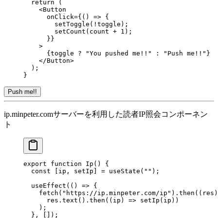
  return
 (
    <
Button
      onClick
=
{() 
=>
 {
        setToggle
(
!
toggle);
        setCount
(count 
+
 1
);
      }}
    >
      {toggle 
?
 "You pushed me!!"
 :
 "Push me!!"
}
    </
Button
>
  );
}
Push me!!
ip.minpeter.comサーバーを利用した読者IP照会コンポーネン
ト
export
 function
 Ip
() {
  const
 [
ip
, 
setIp
] 
=
 useState
(
""
);
  useEffect
(() 
=>
 {
    fetch
(
"https://ip.minpeter.com/ip"
).
then
((
res
)
      res.
text
().
then
((
ip
) 
=>
 setIp
(ip))
    );
  }, []);