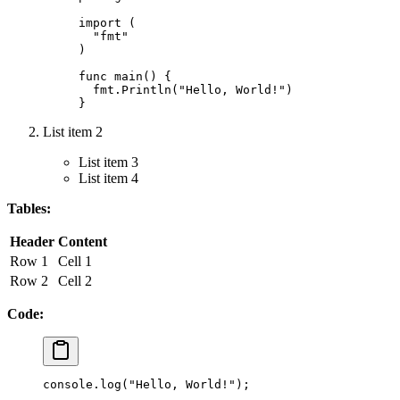
import
 (
  "
fmt
"
)
func
 main
() {
  fmt.
Println
(
"Hello, World!"
)
}
List item 2
List item 3
List item 4
Tables:
Header
Content
Row 1
Cell 1
Row 2
Cell 2
Code:
console.
log
(
"Hello, World!"
);