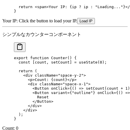
  return
 <
span
>Your IP: {ip 
?
 ip 
:
 "Loading..."
}</
}
Your IP:
Click the button to load your IP.
Load IP
シンプルなカウンターコンポーネント
export
 function
 Counter
() {
  const
 [
count
, 
setCount
] 
=
 useState
(
0
);
  return
 (
    <
div
 className
=
"space-y-2"
>
      <
p
>Count: {count}</
p
>
      <
div
 className
=
"space-x-1"
>
        <
Button
 onClick
=
{() 
=>
 setCount
(count 
+
 1
)
        <
Button
 variant
=
{
"outline"
} 
onClick
=
{() 
=>
          Reset
        </
Button
>
      </
div
>
    </
div
>
  );
}
Count:
0