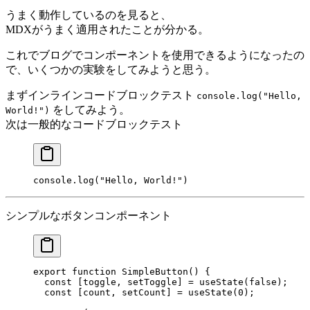
うまく動作しているのを見ると、
MDXがうまく適用されたことが分かる。
これでブログでコンポーネントを使用できるようになったの
で、いくつかの実験をしてみようと思う。
まずインラインコードブロックテスト
console.log("Hello,
をしてみよう。
World!")
次は一般的なコードブロックテスト
console.log("Hello, World!")
シンプルなボタンコンポーネント
export
 function
 SimpleButton
() {
  const
 [
toggle
, 
setToggle
] 
=
 useState
(
false
);
  const
 [
count
, 
setCount
] 
=
 useState
(
0
);