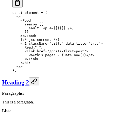
const
 element
 =
 (
  <>
    <
Food
      season
=
{{
        sault: <
p
 a
=
{[{}]} />,
      }}
    ></
Food
>
    {
/* jsx comment */
}
    <
h1
 className
=
"title"
 data-title
=
"true"
>
      Read{
" "
}
      <
Link
 href
=
"/posts/first-post"
>
        <
a
>this page! - {Date.
now
()}</
a
>
      </
Link
>
    </
h1
>
  </>
);
Heading 2
Paragraphs:
This is a paragraph.
Lists: