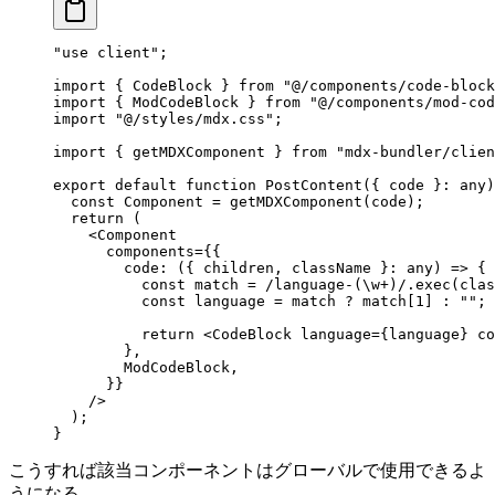
"use client";
import { CodeBlock } from "@/components/code-block
import { ModCodeBlock } from "@/components/mod-cod
import "@/styles/mdx.css";
import { getMDXComponent } from "mdx-bundler/clien
export default function PostContent({ code }: any)
  const Component = getMDXComponent(code);
  return (
    <Component
      components={{
        code: ({ children, className }: any) => {
          const match = /language-(\w+)/.exec(clas
          const language = match ? match[1] : "";
          return <CodeBlock language={language} co
        },
        ModCodeBlock,
      }}
    />
  );
}
こうすれば該当コンポーネントはグローバルで使用できるよ
うになる。