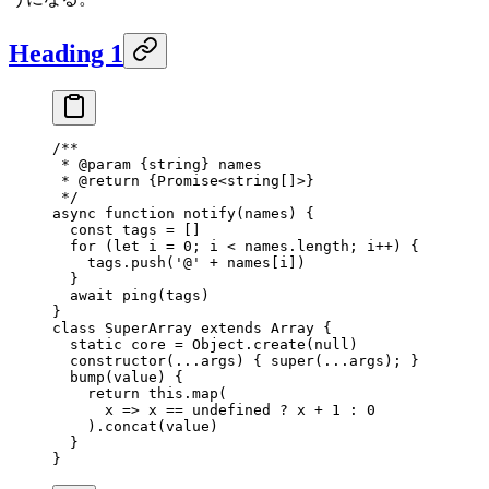
Heading 1
/**
 * 
@param
 {string}
 names
 * 
@return
 {Promise<string[]>}
 */
async function 
notify
(names) {
  const
 tags 
=
 []
  for
 (let i 
=
 0
; i 
<
 names.length; i
++
) {
    tags.
push
(
'@'
 +
 names[i])
  }
  await 
ping
(tags)
}
class
 SuperArray
 extends
 Array
 {
  static
 core 
=
 Object.
create
(
null
)
  constructor
(...args) { 
super
(...args); }
  bump
(value) {
    return
 this
.
map
(
      x 
=>
 x 
==
 undefined 
?
 x 
+
 1
 :
 0
    ).
concat
(value)
  }
}