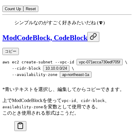
Count Up
Reset
シンプルなのがすごく好きみたいだね (🍄)
ModCodeBlock, CodeBlock
コピー
aws ec2 create-subnet --vpc-id 
vpc-071ecca730edf705f
--cidr-block 
10.10.0.0/24
--availability-zone 
ap-northeast-1a
*
青いテキストを選択し、編集してからコピーできます。
上でModCodeBlockを使って
、
、
vpc-id
cidr-block
を変数として使用できる。
availability-zone
このとき使用される形式はこうだ。