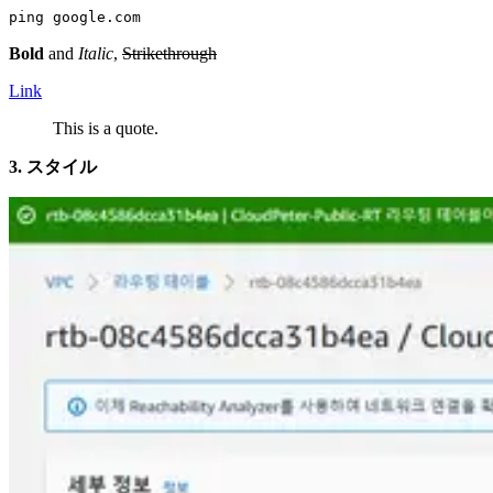
ping google.com
Bold
and
Italic
,
Strikethrough
Link
This is a quote.
3. スタイル