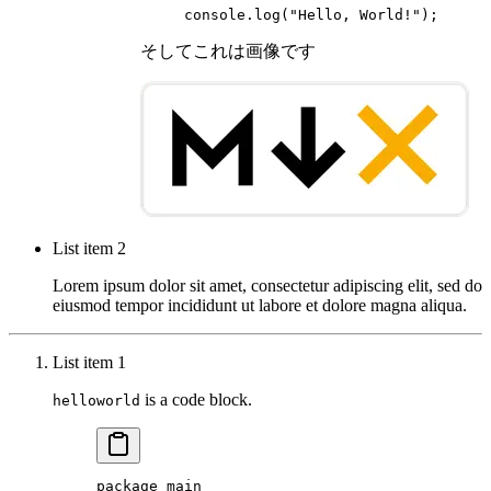
console.
log
(
"Hello, World!"
);
そしてこれは画像です
List item 2
Lorem ipsum dolor sit amet, consectetur adipiscing elit, sed do
eiusmod tempor incididunt ut labore et dolore magna aliqua.
List item 1
is a code block.
helloworld
package
 main