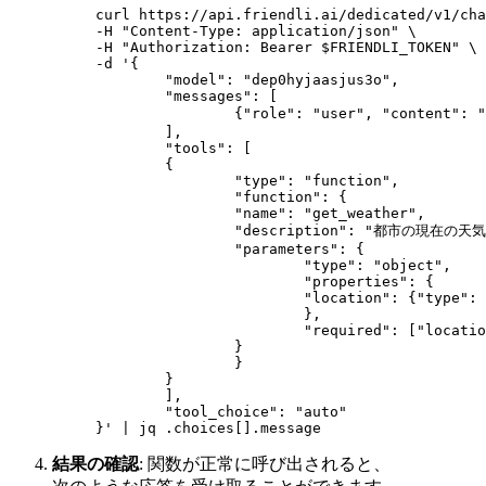
curl https://api.friendli.ai/dedicated/v1/cha
-H "Content-Type: application/json" \
-H "Authorization: Bearer $FRIENDLI_TOKEN" \
-d '{
	"model": "dep0hyjaasjus3o",
	"messages": [
		{"role": "user", "conten
	],
	"tools": [
	{
		"type": "function",
		"function": {
		"name": "get_weather",
		"description": "都市の現在の天
		"parameters": {
			"type": "object",
			"properties": {
			"location": {"type":
			},
			"required": ["locati
		}
		}
	}
	],
	"tool_choice": "auto"
}' | jq .choices[].message
結果の確認
: 関数が正常に呼び出されると、