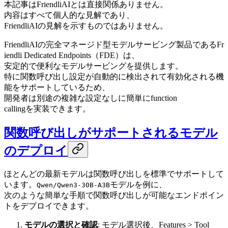
本記事はFriendliAIとは直接関係ありません。
内容はすべて個人的な見解であり、
FriendliAIの見解を示すものではありません。
FriendliAIの完全マネージド型モデルサービング製品であるFr
iendli Dedicated Endpoints（FDE）は、
安定的で便利なモデルサービングを提供します。
特に関数呼び出し設定が自動的に検出されて有効化される機
能をサポートしているため、
開発者は別途の複雑な設定なしに簡単にfunction
callingを実装できます。
関数呼び出しがサポートされるモデル
のデプロイ
ほとんどの最新モデルは関数呼び出しを標準でサポートして
います。
モデルを例に、
Qwen/Qwen3-30B-A3B
次のような簡単な手順で関数呼び出しが可能なエンドポイン
トをデプロイできます。
モデルの選択と確認
: モデル選択後、Features > Tool