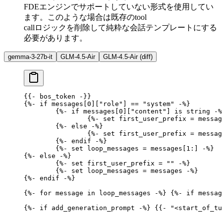
FDEエンジンでサポートしていない形式を使用してい
ます。このような場合は既存のtool
callロジックを削除して純粋な会話テンプレートにする
必要があります。
gemma-3-27b-it
GLM-4.5-Air
GLM-4.5-Air (diff)
{{- 
bos_token
 -}}
{%-
 if
 messages[0][
"role"
] 
==
 "system"
 -%}
	{%-
 if
 messages[0][
"content"
] 
is
 string 
-%
		{%-
 set
 first_user_prefix 
=
 messag
	{%-
 else
 -%}
		{%-
 set
 first_user_prefix 
=
 messag
	{%-
 endif
 -%}
	{%-
 set
 loop_messages 
=
 messages[1:] 
-%}
{%-
 else
 -%}
	{%-
 set
 first_user_prefix 
=
 ""
 -%}
	{%-
 set
 loop_messages 
=
 messages 
-%}
{%-
 endif
 -%}
{%-
 for
 message 
in
 loop_messages 
-%}
 {%-
 if
 messag
{%-
 if
 add_generation_prompt 
-%}
 {{- 
"<start_of_tu