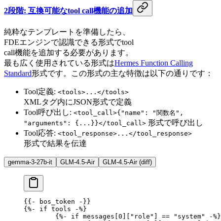
2段階: 互換可能なtool call機能の追加
純粋なテンプレートを準備したら、
FDEエンジンで認識できる形式でtool
call機能を追加する必要があります。
最も広く使用されている形式は
Hermes Function Calling
Standard
形式です。この形式の主な特徴は以下の通りです：
Tool定義:
<tools>...</tools>
XMLタグ内にJSON形式で定義
Tool呼び出し:
<tool_call>{"name": "関数名",
形式で呼び出し
"arguments": {...}}</tool_call>
Tool応答:
<tool_response>...</tool_response>
形式で結果を伝達
gemma-3-27b-it
GLM-4.5-Air
GLM-4.5-Air (diff)
{{- 
bos_token
 -}}
{%-
 if
 tools 
-%}
	{%-
 if
 messages[0][
"role"
] 
==
 "system"
 -%}