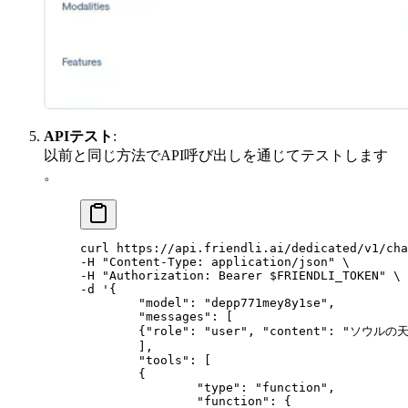
APIテスト
:
以前と同じ方法でAPI呼び出しを通じてテストします
。
curl https://api.friendli.ai/dedicated/v1/cha
-H "Content-Type: application/json" \
-H "Authorization: Bearer $FRIENDLI_TOKEN" \
-d '{
	"model": "depp771mey8y1se",
	"messages": [
	{"role": "user", "content": "ソウ
	],
	"tools": [
	{
		"type": "function",
		"function": {