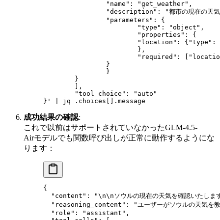
		"name": "get_weather",
		"description": "都市の現在の天
		"parameters": {
			"type": "object",
			"properties": {
			"location": {"type":
			},
			"required": ["locati
		}
		}
	}
	],
	"tool_choice": "auto"
}' | jq .choices[].message
成功結果の確認
:
これで以前はサポートされていなかったGLM-4.5-
Airモデルでも関数呼び出しが正常に動作するようにな
ります：
{
  "content"
: 
"
\n\n
ソウルの現在の天気を確認いたしま
  "reasoning_content"
: 
"ユーザーがソウルの天気を教
  "role"
: 
"assistant"
,