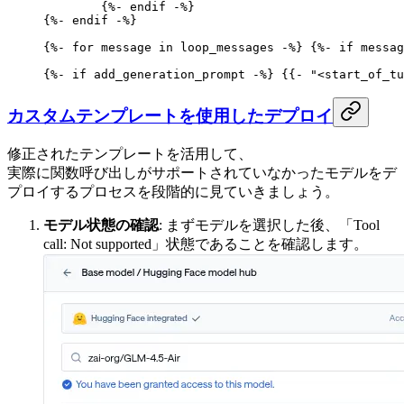
	{%-
 endif
 -%}
{%-
 endif
 -%}
{%-
 for
 message 
in
 loop_messages 
-%}
 {%-
 if
 messag
{%-
 if
 add_generation_prompt 
-%}
 {{- 
"<start_of_tu
カスタムテンプレートを使用したデプロイ
修正されたテンプレートを活用して、
実際に関数呼び出しがサポートされていなかったモデルをデ
プロイするプロセスを段階的に見ていきましょう。
モデル状態の確認
: まずモデルを選択した後、「Tool
call: Not supported」状態であることを確認します。