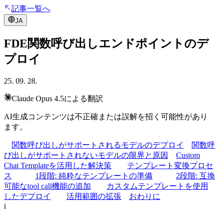
記事一覧へ
JA
FDE関数呼び出しエンドポイントのデ
プロイ
25. 09. 28.
Claude Opus 4.5による翻訳
AI生成コンテンツは不正確または誤解を招く可能性があり
ます。
関数呼び出しがサポートされるモデルのデプロイ
関数呼
び出しがサポートされないモデルの限界と原因
Custom
Chat Templateを活用した解決策
テンプレート変換プロセ
ス
1段階: 純粋なテンプレートの準備
2段階: 互換
可能なtool call機能の追加
カスタムテンプレートを使用
したデプロイ
活用範囲の拡張
おわりに
i