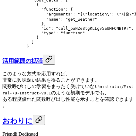
  "tool_calls"
: [
    {
      "function"
: {
        "arguments"
: 
"{
\"
location
\"
: 
\"
서울
\"
        "name"
: 
"get_weather"
      },
      "id"
: 
"call_oaNZe3tgKLLgv5aUMFQNBTRr"
,
      "type"
: 
"function"
    }
  ]
}
活用範囲の拡張
このような方式を応用すれば、
非常に興味深い結果を得ることができます。
関数呼び出しの学習をまったく受けていない
mistralai/Mist
のような初期モデルでも、
ral-7B-Instruct-v0.1
ある程度優れた関数呼び出し性能を示すことを確認できます
。
おわりに
Friendli Dedicated