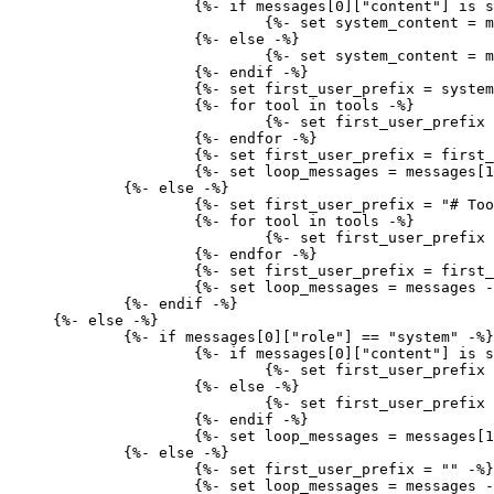
		{%-
 if
 messages[0][
"content"
] 
is
 s
			{%-
 set
 system_content 
=
 m
		{%-
 else
 -%}
			{%-
 set
 system_content 
=
 m
		{%-
 endif
 -%}
		{%-
 set
 first_user_prefix 
=
 system
		{%-
 for
 tool 
in
 tools 
-%}
			{%-
 set
 first_user_prefix 
		{%-
 endfor
 -%}
		{%-
 set
 first_user_prefix 
=
 first_
		{%-
 set
 loop_messages 
=
 messages[1
	{%-
 else
 -%}
		{%-
 set
 first_user_prefix 
=
 "# Too
		{%-
 for
 tool 
in
 tools 
-%}
			{%-
 set
 first_user_prefix 
		{%-
 endfor
 -%}
		{%-
 set
 first_user_prefix 
=
 first_
		{%-
 set
 loop_messages 
=
 messages 
-
	{%-
 endif
 -%}
{%-
 else
 -%}
	{%-
 if
 messages[0][
"role"
] 
==
 "system"
 -%}
		{%-
 if
 messages[0][
"content"
] 
is
 s
			{%-
 set
 first_user_prefix 
		{%-
 else
 -%}
			{%-
 set
 first_user_prefix 
		{%-
 endif
 -%}
		{%-
 set
 loop_messages 
=
 messages[1
	{%-
 else
 -%}
		{%-
 set
 first_user_prefix 
=
 ""
 -%}
		{%-
 set
 loop_messages 
=
 messages 
-