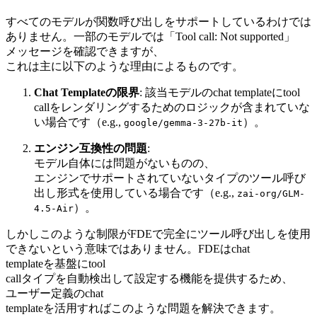
すべてのモデルが関数呼び出しをサポートしているわけでは
ありません。一部のモデルでは「Tool call: Not supported」
メッセージを確認できますが、
これは主に以下のような理由によるものです。
Chat Templateの限界
: 該当モデルのchat templateにtool
callをレンダリングするためのロジックが含まれていな
い場合です（e.g.,
）。
google/gemma-3-27b-it
エンジン互換性の問題
:
モデル自体には問題がないものの、
エンジンでサポートされていないタイプのツール呼び
出し形式を使用している場合です（e.g.,
zai-org/GLM-
）。
4.5-Air
しかしこのような制限がFDEで完全にツール呼び出しを使用
できないという意味ではありません。FDEはchat
templateを基盤にtool
callタイプを自動検出して設定する機能を提供するため、
ユーザー定義のchat
templateを活用すればこのような問題を解決できます。