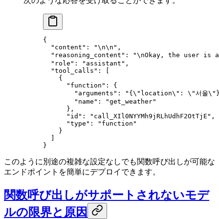
次のような応答を受け取ることができます。
{
  "content"
: 
"
\n\n
"
,
  "reasoning_content"
: 
"
\n
Okay, the user is a
  "role"
: 
"assistant"
,
  "tool_calls"
: [
    {
      "function"
: {
        "arguments"
: 
"{
\"
location
\"
: 
\"
서울
\"
        "name"
: 
"get_weather"
      },
      "id"
: 
"call_XIl0NYYMh9jRLhUdhF2OtTjE"
,
      "type"
: 
"function"
    }
  ]
}
このように別途の複雑な設定なしでも関数呼び出しが可能な
エンドポイントを簡単にデプロイできます。
関数呼び出しがサポートされないモデ
ルの限界と原因