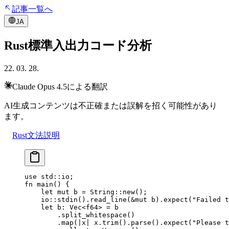
記事一覧へ
JA
Rust標準入出力コード分析
22. 03. 28.
Claude Opus 4.5による翻訳
AI生成コンテンツは不正確または誤解を招く可能性があり
ます。
Rust文法説明
use
 std
::
io;
fn
 main
() {
    let
 mut
 b 
=
 String
::
new
();
    io
::
stdin
()
.
read_line
(
&mut
 b)
.
expect
(
"Failed t
    let
 b
:
 Vec
<
f64
> 
=
 b
        .
split_whitespace
()
        .
map
(
|
x
|
 x
.
trim
()
.
parse
()
.
expect
(
"Please t