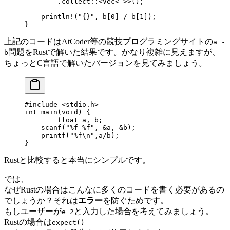
        .
collect
::
<
Vec
<_>>();
    println!
(
"{}"
, b[
0
] 
/
 b[
1
]);
}
上記のコードはAtCoder等の競技プログラミングサイトの
a -
問題をRustで解いた結果です。かなり複雑に見えますが、
b
ちょっとC言語で解いたバージョンを見てみましょう。
#include
 <stdio.h>
int
 main
(
void
) {
	float
 a, b;
    scanf
(
"
%f
 %f
"
, 
&
a, 
&
b);
    printf
(
"
%f\n
"
,a
/
b);
}
Rustと比較すると本当にシンプルです。
では、
なぜRustの場合はこんなに多くのコードを書く必要があるの
でしょうか？それは
エラー
を防ぐためです。
もしユーザーが
と入力した場合を考えてみましょう。
e 2
Rustの場合は
expect()