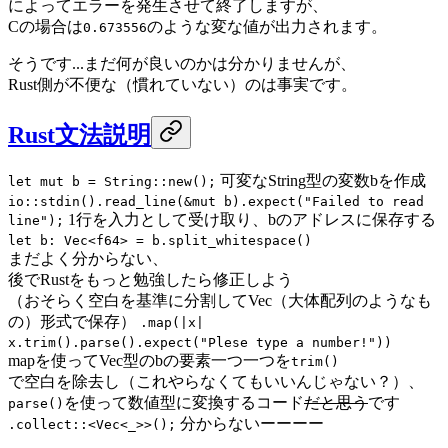
によってエラーを発生させて終了しますが、
Cの場合は
のような変な値が出力されます。
0.673556
そうです...まだ何が良いのかは分かりませんが、
Rust側が不便な（慣れていない）のは事実です。
Rust文法説明
可変なString型の変数bを作成
let mut b = String::new();
io::stdin().read_line(&mut b).expect("Failed to read
1行を入力として受け取り、bのアドレスに保存する
line");
let b: Vec<f64> = b.split_whitespace()
まだよく分からない、
後でRustをもっと勉強したら修正しよう
（おそらく空白を基準に分割してVec（大体配列のようなも
の）形式で保存）
.map(|x|
x.trim().parse().expect("Plese type a number!"))
mapを使ってVec型のbの要素一つ一つを
trim()
で空白を除去し（これやらなくてもいいんじゃない？）、
を使って数値型に変換するコード
だと思う
です
parse()
分からないーーーー
.collect::<Vec<_>>();